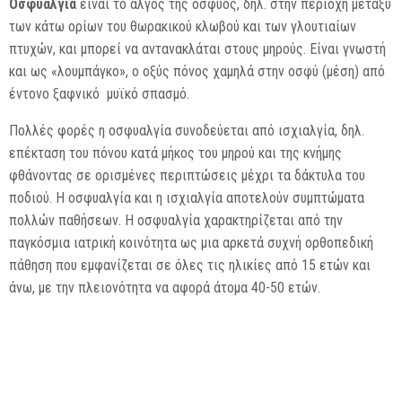
Οσφυαλγία
είναι το άλγος της οσφύος, δηλ. στην περιοχή μεταξύ
των κάτω ορίων του θωρακικού κλωβού και των γλουτιαίων
πτυχών, και μπορεί να αντανακλάται στους μηρούς. Είναι γνωστή
και ως «λουμπάγκο», ο οξύς πόνος χαμηλά στην οσφύ (μέση) από
έντονο ξαφνικό μυϊκό σπασμό.
Πολλές φορές η οσφυαλγία συνοδεύεται από ισχιαλγία, δηλ.
επέκταση του πόνου κατά μήκος του μηρού και της κνήμης
φθάνοντας σε ορισμένες περιπτώσεις μέχρι τα δάκτυλα του
ποδιού. Η οσφυαλγία και η ισχιαλγία αποτελούν συμπτώματα
πολλών παθήσεων. Η οσφυαλγία χαρακτηρίζεται από την
παγκόσμια ιατρική κοινότητα ως μια αρκετά συχνή ορθοπεδική
πάθηση που εμφανίζεται σε όλες τις ηλικίες από 15 ετών και
άνω, με την πλειονότητα να αφορά άτομα 40-50 ετών.