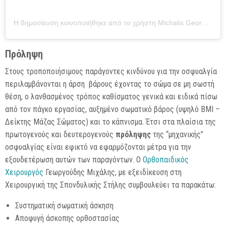
Η δημοσίευση κοινοποιήθηκε από το χρήστη Michalis Georgoudes (@michalis_georgoudes)
Πρόληψη
Στους τροποποιήσιμους παράγοντες κινδύνου για την οσφυαλγία
περιλαμβάνονται η άρση βάρους έχοντας το σώμα σε μη σωστή
θέση, ο λανθασμένος τρόπος καθίσματος γενικά και ειδικά πίσω
από τον πάγκο εργασίας, αυξημένο σωματικό βάρος (υψηλό BMI –
Δείκτης Μάζας Σώματος) και το κάπνισμα. Έτσι στα πλαίσια της
πρωτογενούς και δευτερογενούς
πρόληψης
της “μηχανικής”
οσφυαλγίας είναι εφικτό να εφαρμόζονται μέτρα για την
εξουδετέρωση αυτών των παραγόντων. Ο
Ορθoπαιδικός
Χειρουργός
Γεωργούδης Μιχάλης, με εξειδίκευση στη
Χειρουργική της Σπονδυλικής Στήλης συμβουλεύει τα παρακάτω:
Συστηματική σωματική άσκηση
Αποφυγή άσκοπης ορθοστασίας